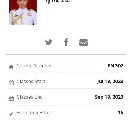
ญาณ ร.น.
Tweet
Post
Email
that
a
someone
you've
Facebook
to
enrolled
message
say
in
to
you've
this
say
enrolled
Course Number
ENG02
course
you've
in
enrolled
this
in
course
this
Classes Start
Jul 19, 2023
course
Classes End
Sep 19, 2023
Estimated Effort
16