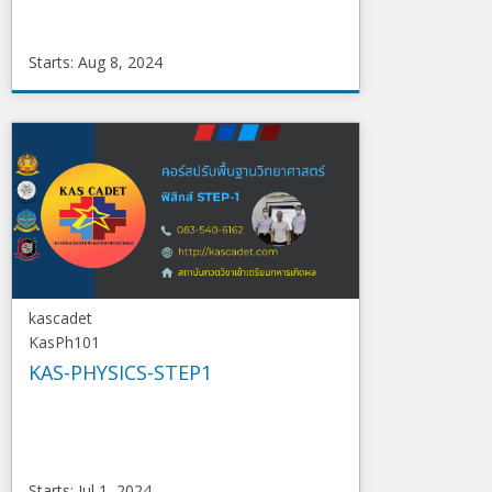
Starts: Aug 8, 2024
DragonSleep
MT01
Starts
Aug
8,
2024
kascadet
KasPh101
KAS-PHYSICS-STEP1
Starts: Jul 1, 2024