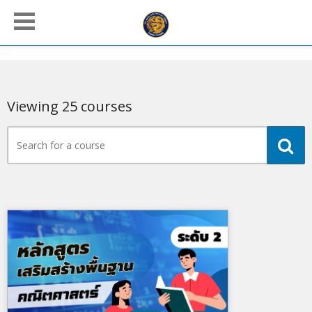
Viewing 25 courses
Search
for
a
course
Clear All