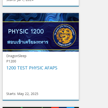
kascadet
KasPh101
Starts
Jul
1,
2024
DragonSleep
P1200
1200 TEST PHYSIC AFAPS
Starts: May 22, 2025
DragonSleep