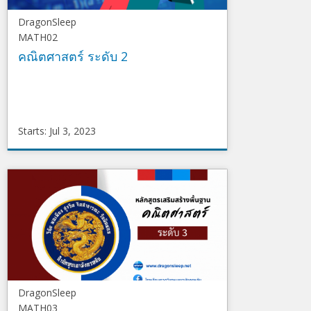
DragonSleep
MATH02
คณิตศาสตร์ ระดับ 2
Starts: Jul 3, 2023
DragonSleep
MATH02
Starts
Jul
3,
2023
DragonSleep
MATH03